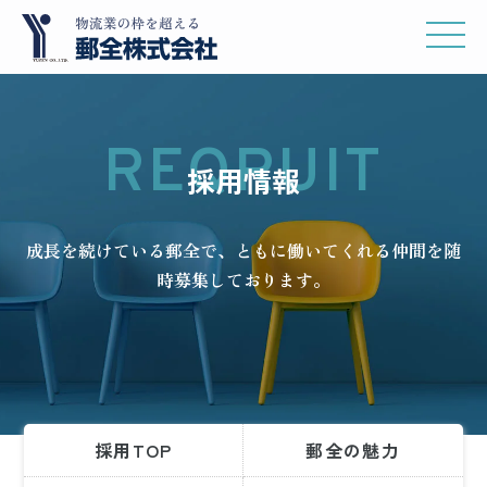
コ
ナ
ン
ビ
テ
ゲ
ン
ー
ツ
シ
REQRUIT
へ
ョ
採用情報
ス
ン
キ
に
成長を続けている郵全で、
ともに働いてくれる仲間を随
ッ
移
時募集しております。
プ
動
採用TOP
郵全の魅力