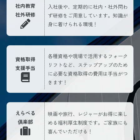
社内教育
入社後や、定期的に社内・社外問わ
社外研修
ず研修をご用意しています。知識が
身に着けられる環境！
各種資格や現場で活用するフォーク
資格取得
リフトなど、ステップアップのため
支援手当
に必要な資格取得の費用は手当がつ
きます！
えらべる
映画や旅行、レジャーがお得に楽し
俱楽部
める福利厚生制度です。ご家族にも
喜んでいただける！