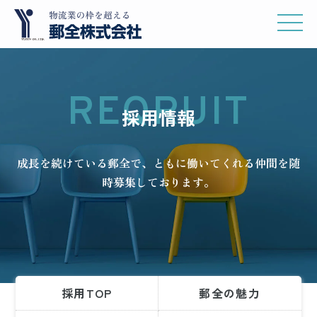
コ
ナ
ン
ビ
テ
ゲ
ン
ー
ツ
シ
REQRUIT
へ
ョ
採用情報
ス
ン
キ
に
成長を続けている郵全で、
ともに働いてくれる仲間を随
ッ
移
時募集しております。
プ
動
採用TOP
郵全の魅力