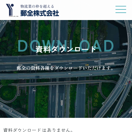
コ
ナ
ン
ビ
テ
ゲ
ン
ー
ツ
シ
DOWNLOAD
へ
ョ
資料ダウンロード
ス
ン
キ
に
郵全の資料各種をダウンロードいただけます。
ッ
移
プ
動
資料ダウンロード はありません。