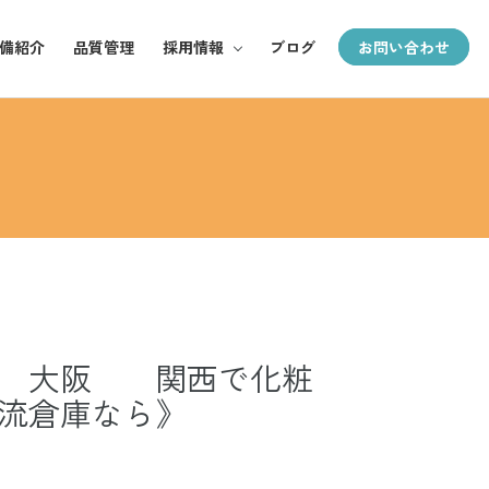
備紹介
品質管理
採用情報
ブログ
お問い合わせ
採用TOP
郵全の魅力
お仕事紹介
募集要項
場 大阪 関西で化粧
流倉庫なら》