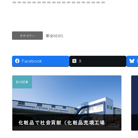
＝＝＝＝＝＝＝＝＝＝＝＝＝＝＝＝＝＝＝
郵全NEWS
カテゴリー
Facebook
X
前の記事
化粧品で社会貢献《化粧品充填工場 大阪 関西で化粧品・医薬部外品・医療機器の物流倉庫なら》
2024年10月22日