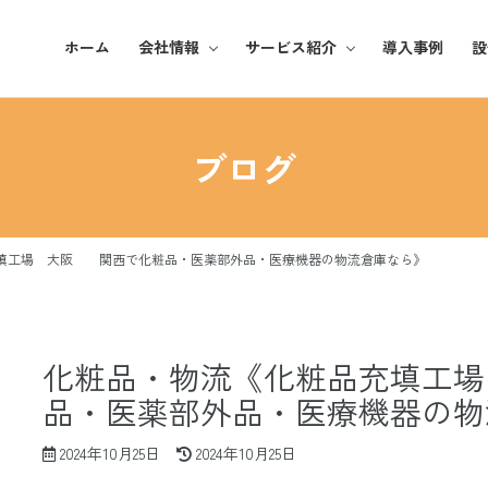
ホーム
会社情報
サービス紹介
導入事例
設
基本理念
化粧品
ブログ
ご挨拶
アパレル
企業概要
雑貨・日用品
填工場 大阪 関西で化粧品・医薬部外品・医療機器の物流倉庫なら》
事業所紹介
化粧品・物流《化粧品充填工
品・医薬部外品・医療機器の物
最
2024年10月25日
2024年10月25日
終