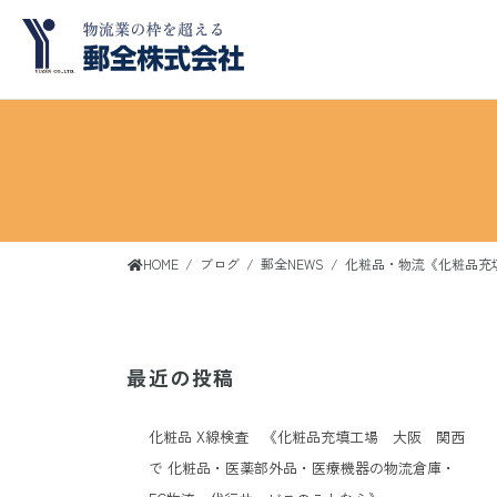
コ
ナ
ン
ビ
テ
ゲ
ン
ー
ツ
シ
へ
ョ
ス
ン
キ
に
ッ
移
HOME
ブログ
郵全NEWS
化粧品・物流《化粧品充
プ
動
最近の投稿
化粧品 X線検査 《化粧品充填工場 大阪 関西
で 化粧品・医薬部外品・医療機器の物流倉庫・