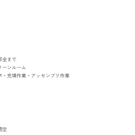
郵全まで
リーンルーム
字・充填作業・アッセンブリ作業
関空