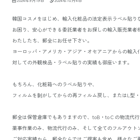
2024年9月19日
2024年10月4日
終
更
韓国コスメをはじめ、輸入化粧品の法定表示ラベル貼り
新
お困り、安心ができる委託業者をお探しの輸入販売業者
日
わたしたち、郵全にお任せ下さい。
時
ヨーロッパ・アメリカ・アジア・オセアニアからの輸入
:
対しての外観検品・ラベル貼りの実績も御座います。
もちろん、化粧箱へのラベル貼りや、
フィルムを剝がしてからの再フィルム戻し、またはL型・
郵全は保管倉庫でもありますので、toB・toＣの物流代
薬事作業のみ、物流代行のみ、そして全てのフルアウト
ご対応実績から、郵全ならではご提案も含め、様々なご