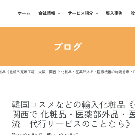
ホーム
会社情報
サービス紹介
導入事例
設
基本理念
化粧品
ブログ
ご挨拶
アパレル
企業概要
雑貨・日用品
粧品《化粧品充填工場 大阪 関西で 化粧品・医薬部外品・医療機器の物流倉庫・
事業所紹介
韓国コスメなどの輸入化粧品
関西で 化粧品・医薬部外品・
流 代行サービスのことなら》
最