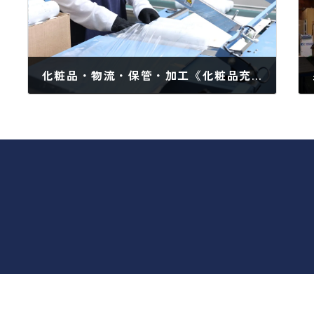
化粧品・物流・保管・加工《化粧品充填工場 大阪 関西で 化粧品・医薬部外品・医療機器の物流倉庫・EC物流 代行サービスのことなら》
2024年9月19日