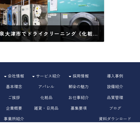
泉大津市でドライクリーニング《化粧品充填工場 大阪 関西で 化粧品・医薬部外品・医療機器の物流倉庫・EC物流 代行サービスのことなら》
2024年10月1日
会社情報
サービス紹介
採用情報
導入事例
基本理念
アパレル
郵全の魅力
設備紹介
ご挨拶
化粧品
お仕事紹介
品質管理
企業概要
雑貨・日用品
募集要項
ブログ
事業所紹介
資料ダウンロード