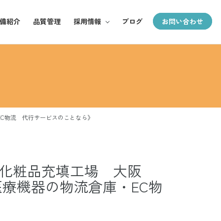
備紹介
品質管理
採用情報
ブログ
お問い合わせ
採用TOP
郵全の魅力
お仕事紹介
EC物流 代行サービスのことなら》
募集要項
《化粧品充填工場 大阪
医療機器の物流倉庫・EC物