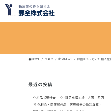
コ
ナ
ン
ビ
テ
ゲ
ン
ー
ツ
シ
へ
ョ
ス
ン
キ
に
ッ
移
HOME
ブログ
郵全NEWS
韓国コスメなどの輸入化
プ
動
最近の投稿
化粧品 X線検査 《化粧品充填工場 大阪 関西
で 化粧品・医薬部外品・医療機器の物流倉庫・