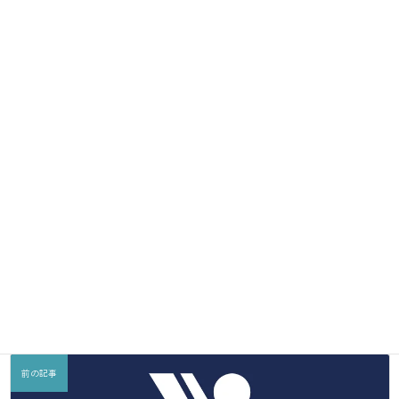
字・充填作業・アッセンブリ作業
◎化粧品製造業一般許可証あり！
化粧品の受託製造が可能！充填・包装・表示・保管
クリーンルームで薬事業務も対応
>>化粧品OEMの流れはこちら
>>まずはこちらからご相談ください
エリア：関西・大阪・南大阪・泉大津・岸和田・南港・関
空
郵全NEWS
カテゴリー
Facebook
X
Bluesky
LINE
Copy
前の記事