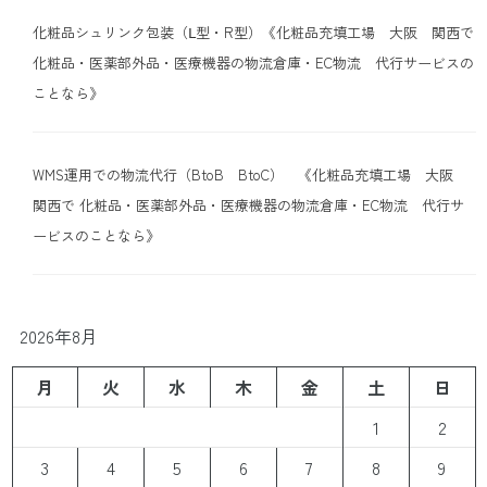
化粧品シュリンク包装（Ⅼ型・R型）《化粧品充填工場 大阪 関西で
化粧品・医薬部外品・医療機器の物流倉庫・EC物流 代行サービスの
ことなら》
WMS運用での物流代行（BtoB BtoC） 《化粧品充填工場 大阪
関西で 化粧品・医薬部外品・医療機器の物流倉庫・EC物流 代行サ
ービスのことなら》
2026年8月
月
火
水
木
金
土
日
1
2
3
4
5
6
7
8
9