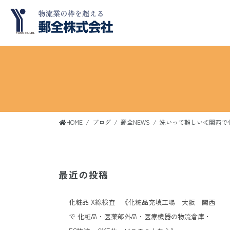
コ
ナ
ン
ビ
テ
ゲ
ン
ー
ツ
シ
へ
ョ
ス
ン
キ
に
ッ
移
HOME
ブログ
郵全NEWS
洗いって難しい≪関西で
プ
動
最近の投稿
化粧品 X線検査 《化粧品充填工場 大阪 関西
で 化粧品・医薬部外品・医療機器の物流倉庫・