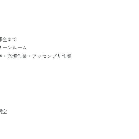
郵全まで
リーンルーム
字・充填作業・アッセンブリ作業
関空