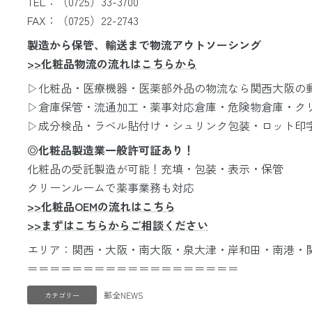
TEL：（0725）33-3700
FAX：（0725）22-2743
製造から保管、輸送まで物流アウトソーシング
>>化粧品物流の流れはこちらから
▷化粧品・医療機器・医薬部外品の物流なら関西大阪の
▷倉庫保管・流通加工・薬事対応倉庫・危険物倉庫・ク
▷成分検品・ラベル貼付け・シュリンク包装・ロット印
◎化粧品製造業一般許可証あり！
化粧品の受託製造が可能！充填・包装・表示・保管
クリーンルームで薬事業務も対応
>>化粧品OEMの流れはこちら
>>まずはこちらからご相談ください
エリア：関西・大阪・南大阪・泉大津・岸和田・南港・
＝＝＝＝＝＝＝＝＝＝＝＝＝＝＝＝＝＝＝
郵全NEWS
カテゴリー