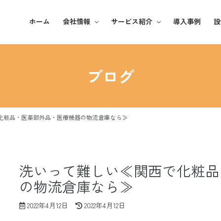
ホーム
会社情報
サービス紹介
導入事例
設
基本理念
化粧品
ブログ
ご挨拶
アパレル
企業概要
雑貨・日用品
化粧品・医薬部外品・医療機器の物流倉庫なら≫
事業所紹介
洗いって難しい≪関西で化粧品
の物流倉庫なら≫
最
2022年4月12日
2022年4月12日
終