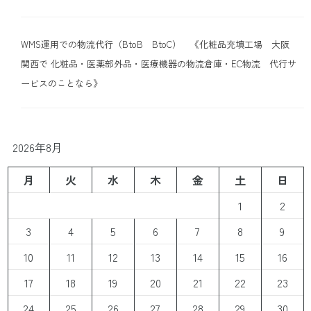
WMS運用での物流代行（BtoB BtoC） 《化粧品充填工場 大阪
関西で 化粧品・医薬部外品・医療機器の物流倉庫・EC物流 代行サ
ービスのことなら》
2026年8月
月
火
水
木
金
土
日
1
2
3
4
5
6
7
8
9
10
11
12
13
14
15
16
17
18
19
20
21
22
23
24
25
26
27
28
29
30