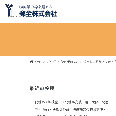
コ
ナ
ン
ビ
テ
ゲ
ン
ー
ツ
シ
へ
ョ
ス
ン
キ
に
ッ
移
HOME
ブログ
管理者BLOG
様々なご相談ありがと
プ
動
最近の投稿
化粧品 X線検査 《化粧品充填工場 大阪 関西
で 化粧品・医薬部外品・医療機器の物流倉庫・