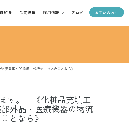
備紹介
品質管理
採用情報
ブログ
お問い合わせ
採用TOP
郵全の魅力
お仕事紹介
の物流倉庫・EC物流 代行サービスのことなら》
募集要項
ます。 《化粧品充填工
薬部外品・医療機器の物流
のことなら》