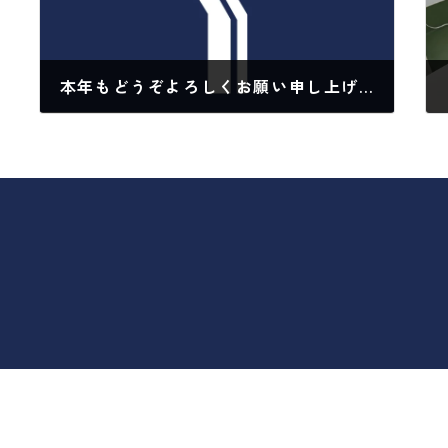
本年もどうぞよろしくお願い申し上げます。 《化粧品充填工場 大阪 関西で 化粧品・医薬部外品・医療機器の物流倉庫・EC物流 代行サービスのことなら》
2026年1月30日
©yuzen Co.,Ltd.All right reserved.