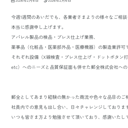
2026年2月6日
2026年2月6日
終
更
今週1週間のあいだでも、各業者さまよりの様々なご相談
新
本当に感謝申し上げます。
日
アパレル製品の検品・プレス仕上げ業務、
時
薬事品（化粧品・医薬部外品・医療機器）の製造業許可
:
それぞれ設備（X線検査・プレス仕上げ・ドットボタン
etc）へのニーズと品質保証面も併せた郵全株式会社へ
郵全としてあまり経験の無かった商流や色々な品目のご
社員内での意見も出し合い、日々チャレンジしておりま
いつも皆さま方より勉強させて頂いており、感謝いたし