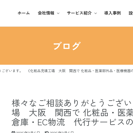
ホーム
会社情報
サービス紹介
導入事例
設
基本理念
化粧品
ブログ
ご挨拶
アパレル
企業概要
雑貨・日用品
うございます。 《化粧品充填工場 大阪 関西で 化粧品・医薬部外品・医療機器
事業所紹介
様々なご相談ありがとうござい
場 大阪 関西で 化粧品・医
倉庫・EC物流 代行サービス
最