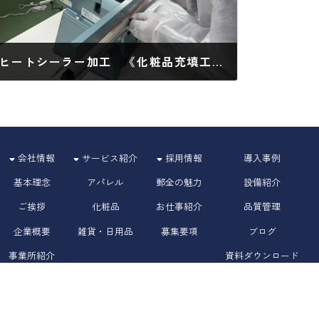
ヒートシーラー加工 《化粧品充填工場 大阪 関西で 化粧品・医薬部外品・医療機器の物流倉庫・EC物流 代行サービスのことなら》
2026年2月19日
会社情報
サービス紹介
採用情報
導入事例
基本理念
アパレル
郵全の魅力
設備紹介
ご挨拶
化粧品
お仕事紹介
品質管理
企業概要
雑貨・日用品
募集要項
ブログ
事業所紹介
資料ダウンロード