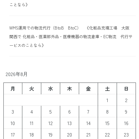
ことなら》
WMS運用での物流代行（BtoB BtoC） 《化粧品充填工場 大阪
関西で 化粧品・医薬部外品・医療機器の物流倉庫・EC物流 代行サ
ービスのことなら》
2026年8月
月
火
水
木
金
土
日
1
2
3
4
5
6
7
8
9
10
11
12
13
14
15
16
17
18
19
20
21
22
23