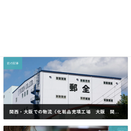
＝＝＝＝＝＝＝＝＝＝＝＝＝＝＝＝＝＝＝
管理者BLOG
カテゴリー
Facebook
X
Bluesky
LINE
Copy
前の記事
関西・大阪での物流《化粧品充填工場 大阪 関西で 化粧品・医薬部外品・医療機器の物流倉庫・EC物流 代行サービスのことなら》
2025年6月12日