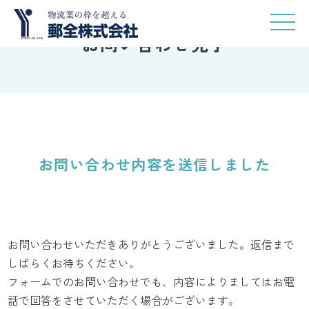
コ
ナ
ン
ビ
お問い合わせ完了
テ
ゲ
ン
ー
ツ
シ
へ
ョ
ス
ン
キ
に
お問い合わせ内容を送信しました
ッ
移
プ
動
お問い合わせいただきありがとうございました。返信まで
しばらくお待ちください。
フォームでのお問い合わせでも、内容によりましてはお電
話で回答をさせていただく場合がございます。