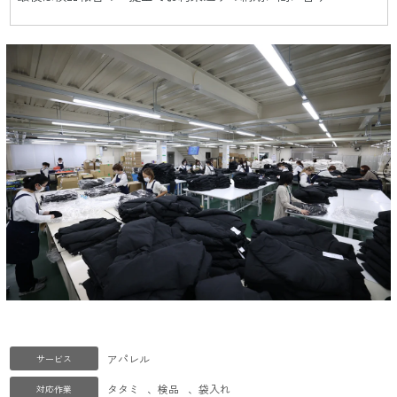
アパレル
サービス
タタミ
、
検品
、
袋入れ
対応作業