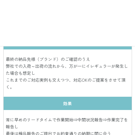
海外生産品での百貨店向けのダウンジャケットに対し、
仕上がりの外観などへの品質確認を目的に、
第三者目線での検品のご相談を頂く。
提案内容
（注意点・工夫）
最終の納品先様（ブランド）のご確認のうえ
弊社での入荷～出荷の流れから、万が一にイレギュラーが発生し
た場合も想定し
これまでのご対応実例も交えつつ、対応OKのご提案をさせて頂
く。
効果
常に早めのリードタイムで作業開始⇒中間状況報告⇒作業完了を
報告し
最後は検品報告のご提出でお約束通りの納期に間に合う